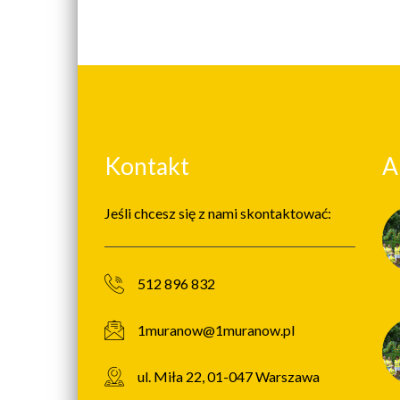
Kontakt
A
Jeśli chcesz się z nami skontaktować:
512 896 832
1muranow@1muranow.pl
ul. Miła 22, 01-047 Warszawa